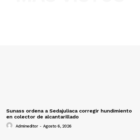
SUSCRIBETE
Diario los Andes
Nosotros
Contacto
Prensa
Sunass ordena a Sedajuliaca corregir hundimiento
en colector de alcantarillado
Admineditor
-
Agosto 6, 2026