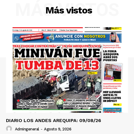
MÁS VISTOS
Más vistos
SUSCRIBETE
Diario los Andes
Nosotros
Contacto
Prensa
DIARIO LOS ANDES AREQUIPA: 09/08/26
Admingeneral
-
Agosto 9, 2026