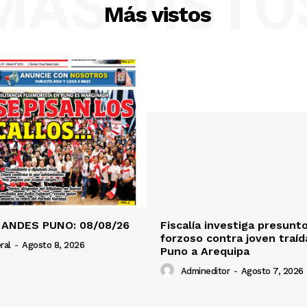
MÁS VISTO
Más vistos
 ANDES PUNO: 08/08/26
Fiscalía investiga presunt
forzoso contra joven traí
ral
-
Agosto 8, 2026
Puno a Arequipa
Admineditor
-
Agosto 7, 2026