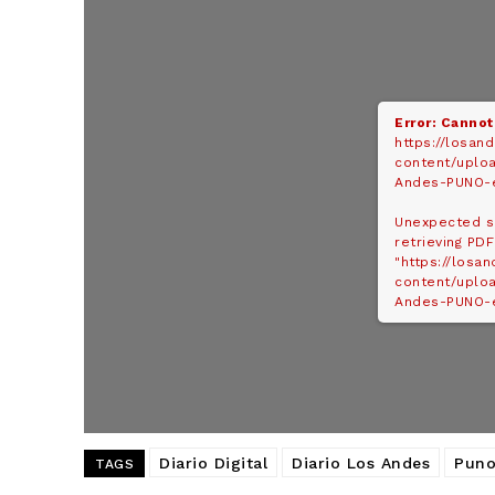
Error: Cannot
https://losan
content/uplo
Andes-PUNO-e
Unexpected s
retrieving PDF
"https://losa
content/uplo
Andes-PUNO-e
Diario Digital
Diario Los Andes
Pun
SUSCRIB
TAGS