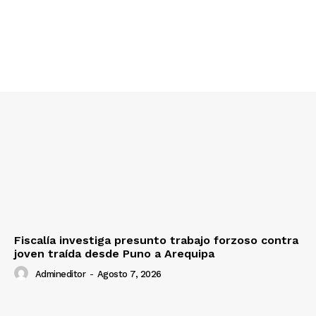
SUSCRIBETE
Diario los Andes
Nosotros
Contacto
Prensa
Fiscalía investiga presunto trabajo forzoso contra
joven traída desde Puno a Arequipa
Admineditor
-
Agosto 7, 2026