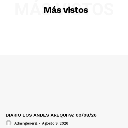
MÁS VISTOS
Más vistos
SUSCRIBETE
Diario los Andes
Nosotros
Contacto
Prensa
DIARIO LOS ANDES AREQUIPA: 09/08/26
Admingeneral
-
Agosto 9, 2026