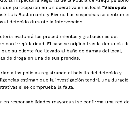
, la Inspectoría Regional de la Policía de Arequipa abrió
s que participaron en un operativo en el local
“Videopub
 José Luis Bustamante y Rivero. Las sospechas se centran e
Diario los Andes
ga
al detenido durante la intervención.
Nosotros
ctoría evaluará los procedimientos y grabaciones del
Contacto
n con irregularidad. El caso se originó tras la denuncia de
que su cliente fue llevado al baño de damas del local,
Prensa
itas de droga en una de sus prendas.
ETE
n a los policías registrando el bolsillo del detenido y
 diligencias estiman que la investigación tendrá una duraci
trativas si se comprueba la falta.
ar en responsabilidades mayores si se confirma una red d