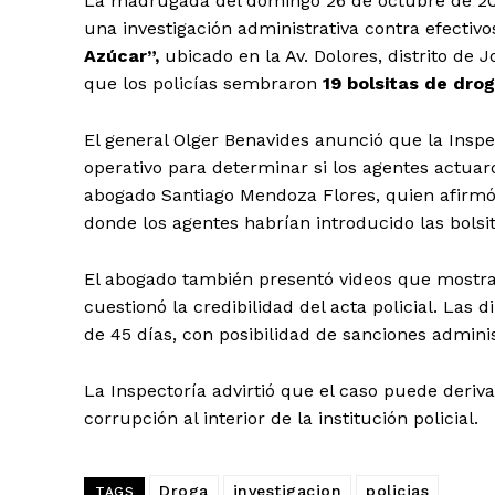
La madrugada del domingo 26 de octubre de 2025
una investigación administrativa contra efectivo
Azúcar”,
ubicado en la Av. Dolores, distrito de
que los policías sembraron
19 bolsitas de dro
El general Olger Benavides anunció que la Inspe
operativo para determinar si los agentes actuaro
abogado Santiago Mendoza Flores, quien afirmó 
donde los agentes habrían introducido las bols
SUSCRIB
El abogado también presentó videos que mostraría
cuestionó la credibilidad del acta policial. Las
de 45 días, con posibilidad de sanciones adminis
La Inspectoría advirtió que el caso puede deriv
corrupción al interior de la institución policial.
Droga
investigacion
policias
TAGS