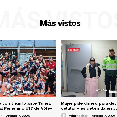
MÁS VISTO
Más vistos
 con triunfo ante Túnez
Mujer pide dinero para dev
al Femenino U17 de Vóley
celular y es detenida en J
r
-
Agosto 7, 2026
Admineditor
-
Agosto 7, 2026