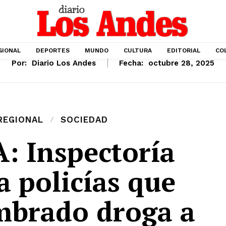
GIONAL
DEPORTES
MUNDO
CULTURA
EDITORIAL
CO
Por:
Diario Los Andes
Fecha:
octubre 28, 2025
REGIONAL
SOCIEDAD
: Inspectoría
a policías que
mbrado droga a