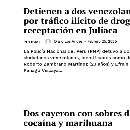
Detienen a dos venezola
por tráfico ilícito de dro
Diario los Andes
receptación en Juliaca
Nosotros
Diario Los Andes
-
Febrero 25, 2025
POLICIAL
Contacto
La Policía Nacional del Perú (PNP) detuvo a do
Prensa
ciudadanos venezolanos, identificados como J
Roberto Zambrano Martínez (23 años) y Efraín
Penago Viscaya...
ETE
Dos cayeron con sobres d
cocaína y marihuana