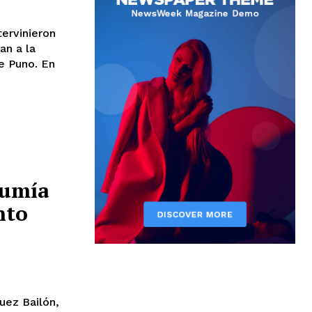
tervinieron
an a la
Puno. En
sumía
nto
uez Bailón,