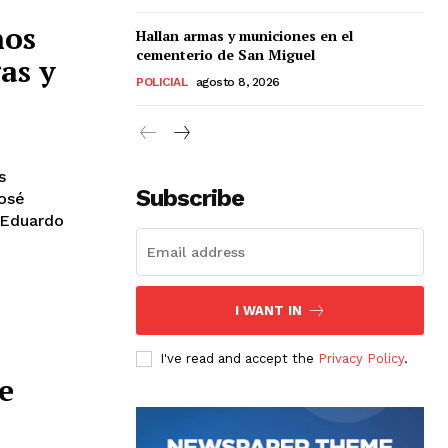
nos
Hallan armas y municiones en el
cementerio de San Miguel
gas y
POLICIAL
agosto 8, 2026
s
Subscribe
osé
 Eduardo
I WANT IN
I've read and accept the
Privacy Policy
.
e