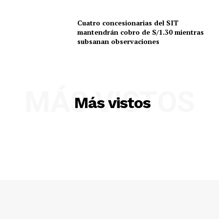
Cuatro concesionarias del SIT
mantendrán cobro de S/1.30 mientras
subsanan observaciones
MÁS VISTOS
Más vistos
SUSCRIBETE
Diario los Andes
Nosotros
Contacto
Prensa