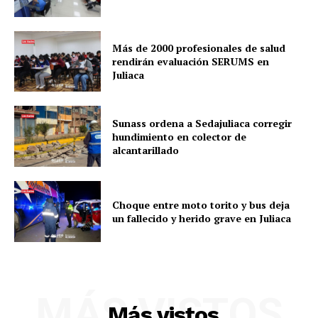
Más de 2000 profesionales de salud
rendirán evaluación SERUMS en
Juliaca
Sunass ordena a Sedajuliaca corregir
hundimiento en colector de
alcantarillado
Choque entre moto torito y bus deja
un fallecido y herido grave en Juliaca
SUSCRIBETE
MÁS VISTOS
Más vistos