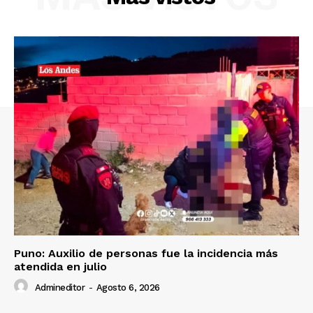
Diario los Andes
Nosotros
Contacto
Prensa
Puno: Auxilio de personas fue la incidencia más
atendida en julio
Admineditor
-
Agosto 6, 2026