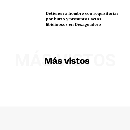
Detienen a hombre con requisitorias
por hurto y presuntos actos
libidinosos en Desaguadero
MÁS VISTOS
Más vistos
SUSCRIBETE
Diario los Andes
Nosotros
Contacto