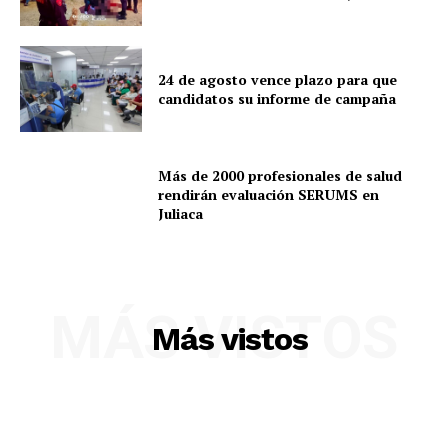
24 de agosto vence plazo para que
candidatos su informe de campaña
Más de 2000 profesionales de salud
rendirán evaluación SERUMS en
Juliaca
SUSCRIBETE
MÁS VISTOS
Más vistos
Diario los Andes
Nosotros
Contacto