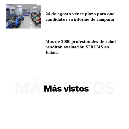
SUSCRIBETE
24 de agosto vence plazo para que
candidatos su informe de campaña
Diario los Andes
Más de 2000 profesionales de salud
rendirán evaluación SERUMS en
Nosotros
Juliaca
Contacto
Prensa
MÁS VISTOS
Más vistos