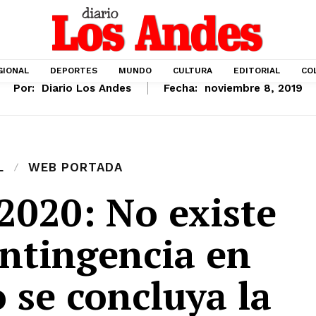
GIONAL
DEPORTES
MUNDO
CULTURA
EDITORIAL
CO
Por:
Diario Los Andes
Fecha:
noviembre 8, 2019
L
WEB PORTADA
2020: No existe
ontingencia en
 se concluya la