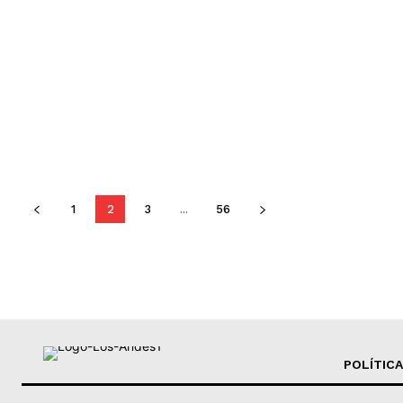
1
2
3
...
56
POLÍTICA