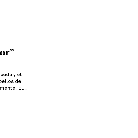
or”
pellos de
ente. El...