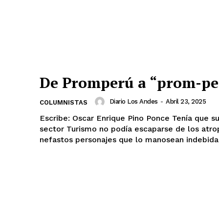
De Promperú a “prom-pe
Diario los Andes
Diario Los Andes
-
Abril 23, 2025
COLUMNISTAS
Escribe: Oscar Enrique Pino Ponce Tenía que suceder, el
Nosotros
sector Turismo no podía escaparse de los atro
Contacto
nefastos personajes que lo manosean indebidam
Prensa
ETE