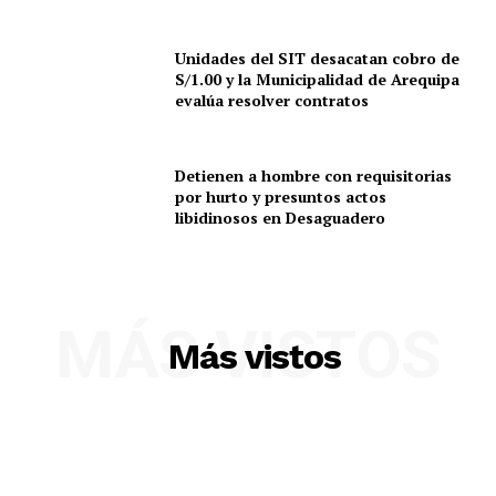
Unidades del SIT desacatan cobro de
S/1.00 y la Municipalidad de Arequipa
SUSCRIBETE
evalúa resolver contratos
Detienen a hombre con requisitorias
Diario los Andes
por hurto y presuntos actos
libidinosos en Desaguadero
Nosotros
Contacto
Prensa
MÁS VISTOS
Más vistos