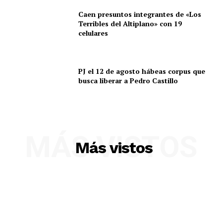
Caen presuntos integrantes de «Los
Terribles del Altiplano» con 19
celulares
PJ el 12 de agosto hábeas corpus que
busca liberar a Pedro Castillo
MÁS VISTOS
SUSCRIBETE
Más vistos
Diario los Andes
Nosotros