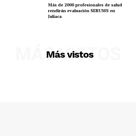
Más de 2000 profesionales de salud
rendirán evaluación SERUMS en
Juliaca
MÁS VISTOS
Más vistos
SUSCRIBETE
Diario los Andes
Nosotros
Contacto
Prensa