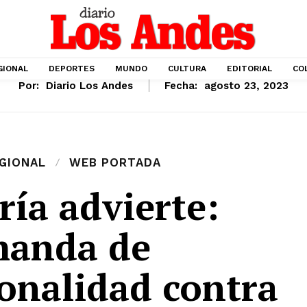
GIONAL
DEPORTES
MUNDO
CULTURA
EDITORIAL
CO
Por:
Diario Los Andes
Fecha:
agosto 23, 2023
GIONAL
WEB PORTADA
ría advierte:
anda de
ionalidad contra