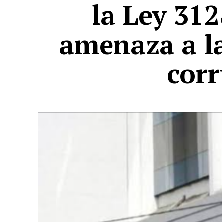
la Ley 31
amenaza a la
cor