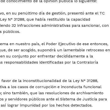
de conocimiento de la opinión pública lo siguiente:
tivo, en su penúltimo día de gestión, presentó ante el TC
Ley N° 31288, que había restituido la capacidad
iendo 32 infracciones administrativas para sancionar, con
s públicos.
lema en nuestro país, el Poder Ejecutivo de ese entonces,
que, de ser acogido, supondrá un lamentable retroceso en
d en su conjunto por enfrentar decididamente a la
s responsabilidades identificadas por la Contraloría
Diario los Andes
favor de la inconstitucionalidad de la Ley N° 31288,
ativa a los casos de corrupción e inconducta funcional
Nosotros
vo; sino también, que las resoluciones de archivamiento
s y servidores públicos ante el Sistema de Justicia para
Contacto
 así lograr impunidad por los hechos detectados.
Prensa