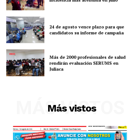
24 de agosto vence plazo para que
candidatos su informe de campaña
Más de 2000 profesionales de salud
rendirán evaluación SERUMS en
Juliaca
SUSCRIBETE
MÁS VISTOS
Más vistos
Diario los Andes
Nosotros
Contacto