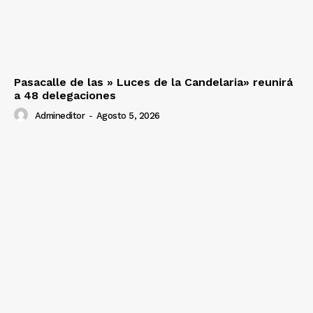
SUSCRIBETE
Pasacalle de las » Luces de la Candelaria» reunirá
Diario los Andes
a 48 delegaciones
Admineditor
-
Agosto 5, 2026
Nosotros
Contacto
Prensa