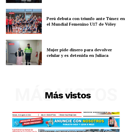
Perú debuta con triunfo ante Túnez en
el Mundial Femenino U17 de Vóley
Mujer pide dinero para devolver
celular y es detenida en Juliaca
SUSCRIBETE
MÁS VISTOS
Más vistos
Diario los Andes
Nosotros
Contacto