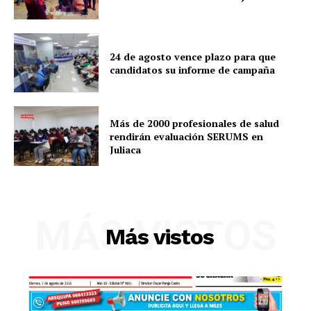
24 de agosto vence plazo para que
candidatos su informe de campaña
Más de 2000 profesionales de salud
rendirán evaluación SERUMS en
Juliaca
SUSCRIBETE
MÁS VISTOS
Más vistos
Diario los Andes
Nosotros
Contacto