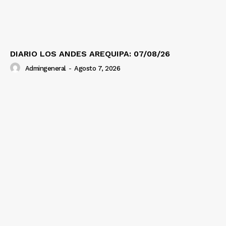
Diario los Andes
DIARIO LOS ANDES AREQUIPA: 07/08/26
Nosotros
Admingeneral
-
Agosto 7, 2026
Contacto
Prensa