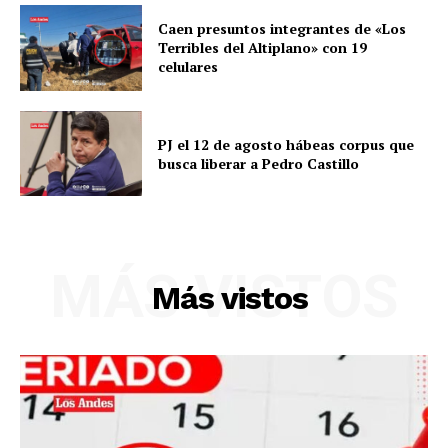
Caen presuntos integrantes de «Los
Terribles del Altiplano» con 19
celulares
PJ el 12 de agosto hábeas corpus que
busca liberar a Pedro Castillo
MÁS VISTOS
SUSCRIBETE
Más vistos
Diario los Andes
Nosotros