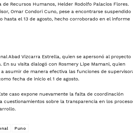
ina de Recursos Humanos, Helder Rodolfo Palacios Flores.
visor, Omar Condori Cuno, pese a encontrarse suspendido
to hasta el 13 de agosto, hecho corroborado en el informe
onal Abad Vizcarra Estrella, quien se apersonó al proyecto
n. En su visita dialogó con Rosmery Lipe Mamani, quien
 a asumir de manera efectiva las funciones de supervisor
como fecha de inicio el 1 de agosto.
Diario los Andes
 Este caso expone nuevamente la falta de coordinación
Nosotros
ra cuestionamientos sobre la transparencia en los proceso
Contacto
rrollo.
Prensa
onal
Puno