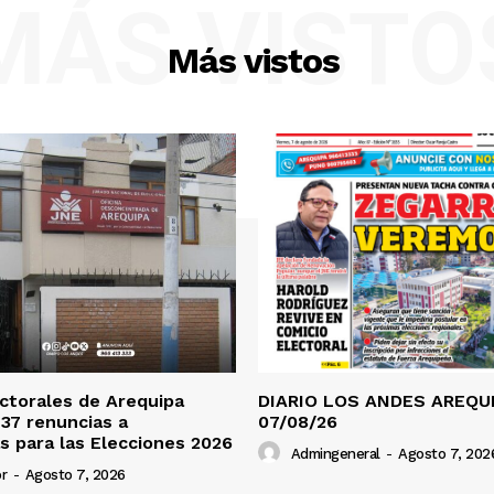
MÁS VISTO
Más vistos
ctorales de Arequipa
DIARIO LOS ANDES AREQUI
 37 renuncias a
07/08/26
s para las Elecciones 2026
Admingeneral
-
Agosto 7, 202
r
-
Agosto 7, 2026