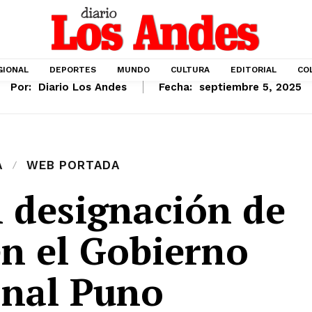
GIONAL
DEPORTES
MUNDO
CULTURA
EDITORIAL
CO
Por:
Diario Los Andes
Fecha:
septiembre 5, 2025
A
WEB PORTADA
 designación de
en el Gobierno
onal Puno