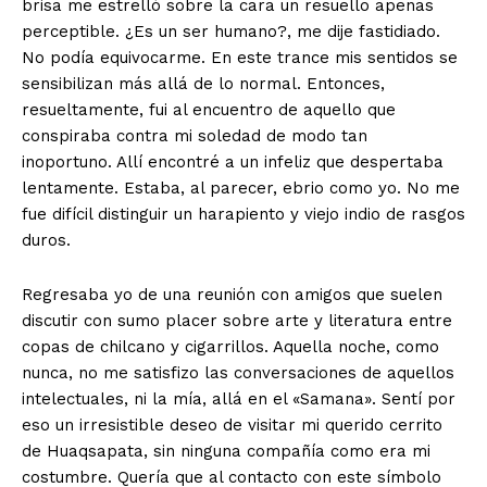
brisa me estrelló sobre la cara un resuello apenas
perceptible. ¿Es un ser humano?, me dije fastidiado.
No podía equivocarme. En este trance mis sentidos se
sensibilizan más allá de lo normal. Entonces,
resueltamente, fui al encuentro de aquello que
conspiraba contra mi soledad de modo tan
inoportuno­. Allí encontré a un infeliz que despertaba
lenta­mente. Estaba, al parecer, ebrio como yo. No me
fue difícil dis­tinguir un hara­piento y viejo indio de rasgos
duros.
Regresaba yo de una reunión con amigos que suelen
discu­tir con sumo placer sobre arte y literatura entre
copas de chilca­no y cigarrillos. Aquella noche, como
nunca, no me satisfizo las conversa­ciones de aquellos
intelectuales, ni la mía, allá en el «Samana». Sentí por
eso un irresistible deseo de visitar mi querido cerrito
de Huaqsapata, sin ninguna compañía como era mi
costumbre. Quería que al contacto con este símbolo