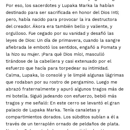
Por eso, los sacerdotes y Lupaka Marka la habían
destinado para ser sacrificada en honor del Dios Inti;
pero, había nacido para provocar la ira destructora
del creador. Ákora era también bello y valiente, y
orgulloso. Fue cegado por su vanidad y desafió las
leyes de Dios: Un día de prima­vera, cuando la sangre
afiebrada le embotó los sentidos, engañó a Pomata y
la hizo su mujer. ¡Para qué Dios mío!, masculló
tirándose de la cabellera y casi extenuado por el
esfuerzo que hacía para torpedear su intimidad.
Calma, Lupaka, lo consolé y le limpié algunas lágrimas
que rodaban por su rostro de pergamino. Luego me
abrazó fraternalmente y apuró algunos tragos más de
mi botella. Siguió jadeando con esfuerzo, bebió más
tragos y me señaló: En este cerro se levantó el gran
palacio de Lupaka Marka. Tenía canaletas y
compartimientos dorados. Los súbditos subían a él a
través de un terraplén ornado de peldaños de plata.