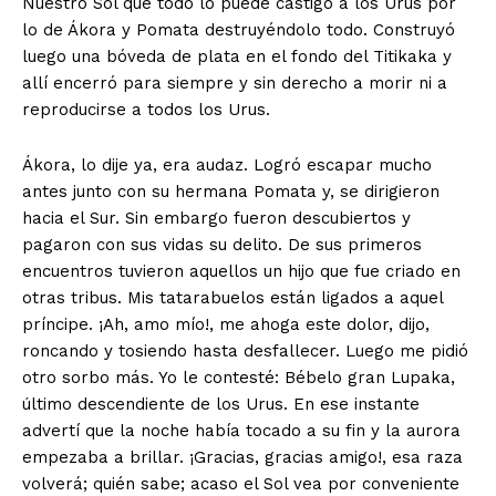
Nuestro Sol que todo lo puede castigó a los Urus por
lo de Ákora y Pomata destruyén­dolo todo. Construyó
luego una bóveda de plata en el fondo del Titikaka y
allí encerró para siempre y sin derecho a morir ni a
reproducirse a todos los Urus.
Ákora, lo dije ya, era audaz. Logró escapar mucho
antes junto con su hermana Pomata y, se dirigieron
hacia el Sur. Sin embargo fueron descubiertos y
pagaron con sus vidas su delito. De sus primeros
encuentros tuvieron aquellos un hijo que fue criado en
otras tribus. Mis tatarabuelos están ligados a aquel
príncipe. ¡Ah, amo mío!, me ahoga este dolor, dijo,
roncando y tosiendo hasta desfalle­cer. Luego me pidió
otro sorbo más. Yo le contesté: Bébelo gran Lupaka,
último descendiente de los Urus. En ese ins­tante
advertí que la noche había tocado a su fin y la aurora
empe­zaba a brillar. ¡Gracias, gracias amigo!, esa raza
volverá; quién sabe; acaso el Sol vea por conveniente