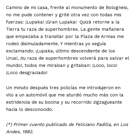
Camino de mi casa, frente al monumento de Bolognesi,
no me pude contener y grité otra vez con todas mis
fuerzas: ¡Lupaka! ¡Gran Lupaka! Quizá retorne a la
Tierra tu raza de superhombres. La gente mañanera
que empezaba a transitar por la Plaza de Armas me
rodeó disimuladamente. Y mientras yo seguía
exclamando: ¡Lupa­ka, último descendiente de los
Urus!, ¡tu raza de superhombres volverá para salvar el
SUSCRIBETE
mundo!, todos me miraban y gritaban: ¡Loco, loco!
¡Loco desgracia­do!
Un minuto después tres policías me introdujeron en
Diario los Andes
vilo a un automóvil que me aturdió mucho más con la
estridencia de su bocina y su recorrido zigzagueante
Nosotros
hacia lo desconocido.
Contacto
(*) Primer cuento publicado de Feliciano Padilla, en Los
Prensa
Andes, 1982.