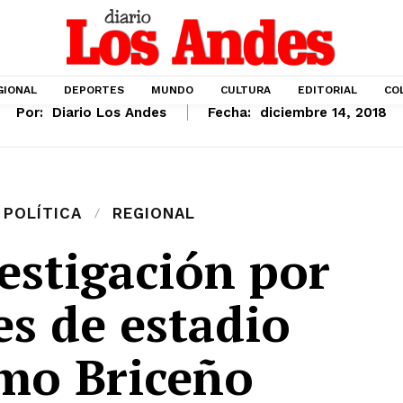
GIONAL
DEPORTES
MUNDO
CULTURA
EDITORIAL
CO
Por:
Diario Los Andes
Fecha:
diciembre 14, 2018
POLÍTICA
REGIONAL
estigación por
es de estadio
rmo Briceño