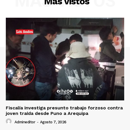
MÁS VISTOS
Más vistos
Diario los Andes
Nosotros
Contacto
Prensa
Fiscalía investiga presunto trabajo forzoso contra
joven traída desde Puno a Arequipa
Admineditor
-
Agosto 7, 2026