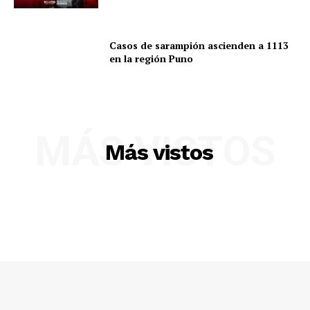
SUSCRIBETE
Casos de sarampión ascienden a 1113
en la región Puno
Diario los Andes
Nosotros
MÁS VISTOS
Contacto
Más vistos
Prensa