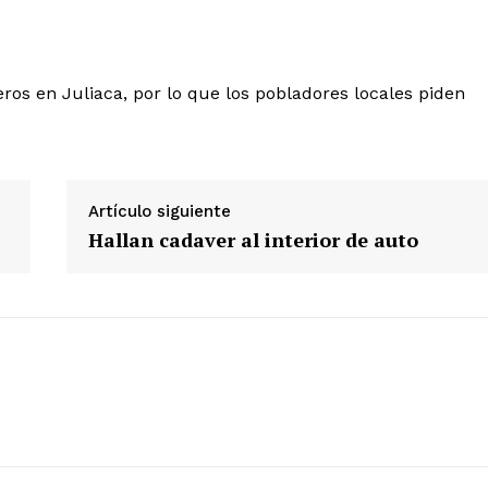
eros en Juliaca, por lo que los pobladores locales piden
Diario los Andes
Nosotros
Artículo siguiente
Contacto
Hallan cadaver al interior de auto
Prensa
ETE