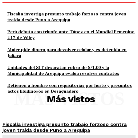
Fiscalía investiga presunto trabajo forzoso contra joven
traída desde Puno a Arequipa
Perú debuta con triunfo ante Túnez en el Mundial Femenino
U17 de Vóley
Mujer pide dinero para devolver celular y es detenida en
Juliaca
Unidades del SIT desacatan cobro de S/1.00 y la
Municipalidad de Arequipa evalúa resolver contratos
Detienen a hombre con requisitorias por hurto y presuntos
actos libidinosos en Desaguadero
MÁS VISTOS
Más vistos
Fiscalía investiga presunto trabajo forzoso contra
joven traída desde Puno a Arequipa