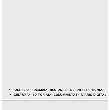
Admineditor
-
Agosto 7, 2026
Perú debuta con triunfo ante Túnez en el Mundial
Femenino U17 de Vóley
Admineditor
-
Agosto 7, 2026
Mujer pide dinero para devolver celular y es detenida
en Juliaca
Admineditor
-
Agosto 7, 2026
Unidades del SIT desacatan cobro de S/1.00 y la
Municipalidad de Arequipa evalúa resolver contratos
Admineditor
-
Agosto 7, 2026
POLÍTICA
POLICIAL
REGIONAL
DEPORTES
MUNDO
CULTURA
EDITORIAL
COLUMNISTAS
DIARIO DIGITAL