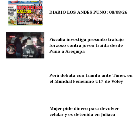
DIARIO LOS ANDES PUNO: 08/08/26
SUSCRIBETE
Fiscalía investiga presunto trabajo
forzoso contra joven traída desde
Puno a Arequipa
Diario los Andes
Perú debuta con triunfo ante Túnez en
el Mundial Femenino U17 de Vóley
Nosotros
Contacto
Prensa
Mujer pide dinero para devolver
celular y es detenida en Juliaca