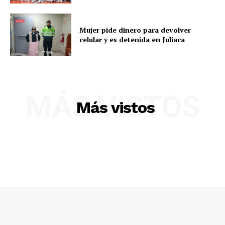
Mujer pide dinero para devolver
celular y es detenida en Juliaca
MÁS VISTOS
SUSCRIBETE
Más vistos
Diario los Andes
Nosotros
Contacto
Prensa