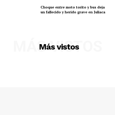
Choque entre moto torito y bus deja
un fallecido y herido grave en Juliaca
MÁS VISTOS
Más vistos
SUSCRIBETE
Diario los Andes
Nosotros
Contacto
Prensa