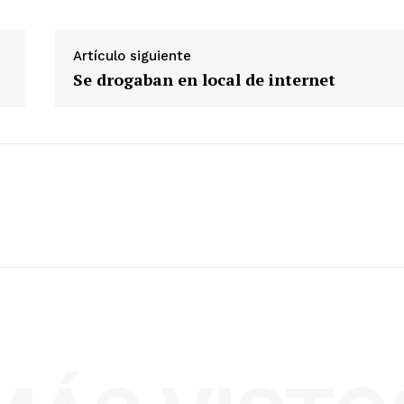
Diario los Andes
Artículo siguiente
Se drogaban en local de internet
Nosotros
Contacto
Prensa
ETE