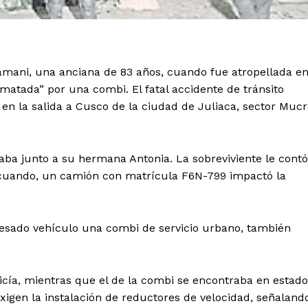
ani, una anciana de 83 años, cuando fue atropellada e
atada” por una combi. El fatal accidente de tránsito
en la salida a Cusco de la ciudad de Juliaca, sector Mucr
aba junto a su hermana Antonia. La sobreviviente le contó
io cuando, un camión con matrícula F6N-799 impactó la
pesado vehículo una combi de servicio urbano, también
icía, mientras que el de la combi se encontraba en estado
exigen la instalación de reductores de velocidad, señaland