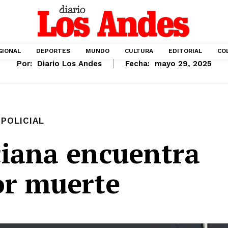
GIONAL
DEPORTES
MUNDO
CULTURA
EDITORIAL
CO
Por:
Diario Los Andes
Fecha:
mayo 29, 2025
POLICIAL
ciana encuentra
or muerte