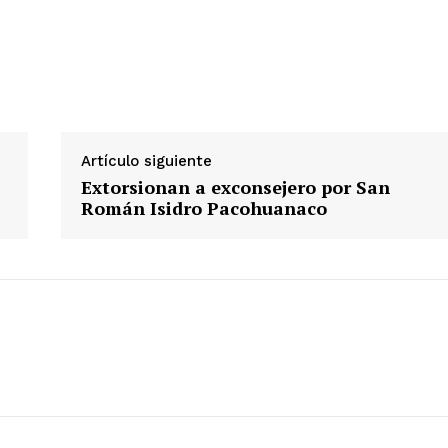
Diario los Andes
Artículo siguiente
Nosotros
Extorsionan a exconsejero por San
Contacto
Román Isidro Pacohuanaco
Prensa
ETE