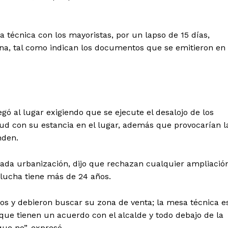
 técnica con los mayoristas, por un lapso de 15 días,
na, tal como indican los documentos que se emitieron en
ó al lugar exigiendo que se ejecute el desalojo de los
tud con su estancia en el lugar, además que provocarían l
nden.
Diario los Andes
ada urbanización, dijo que rechazan cualquier ampliació
Nosotros
 lucha tiene más de 24 años.
Contacto
dos y debieron buscar su zona de venta; la mesa técnica e
Prensa
 que tienen un acuerdo con el alcalde y todo debajo de la
ue no”, expresó.