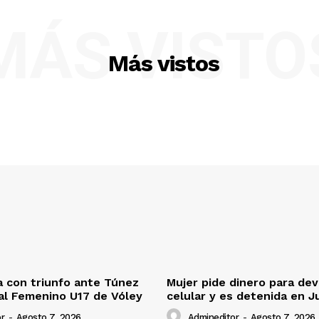
MÁS VISTO
Más vistos
 con triunfo ante Túnez
Mujer pide dinero para dev
al Femenino U17 de Vóley
celular y es detenida en J
r
-
Agosto 7, 2026
Admineditor
-
Agosto 7, 2026