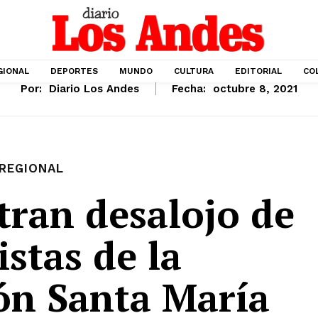
GIONAL
DEPORTES
MUNDO
CULTURA
EDITORIAL
CO
Por:
Diario Los Andes
Fecha:
octubre 8, 2021
REGIONAL
stran desalojo de
stas de la
ón Santa María