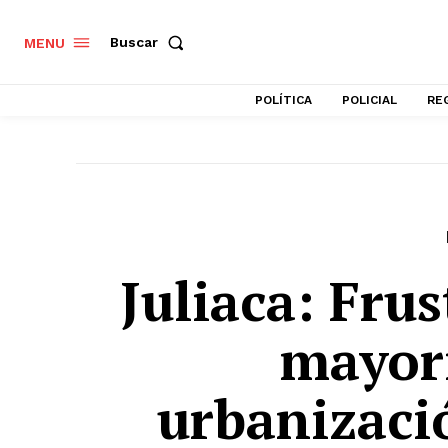
Buscar
MENU
POLÍTICA
POLICIAL
RE
Juliaca: Fru
mayori
urbanizaci