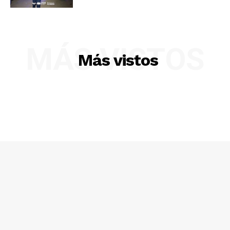
MÁS VISTOS
Más vistos