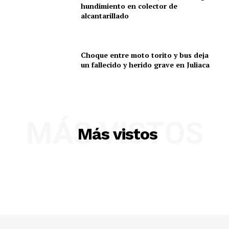
hundimiento en colector de
alcantarillado
Choque entre moto torito y bus deja
un fallecido y herido grave en Juliaca
MÁS VISTOS
Más vistos
SUSCRIBETE
Diario los Andes
Nosotros
Contacto