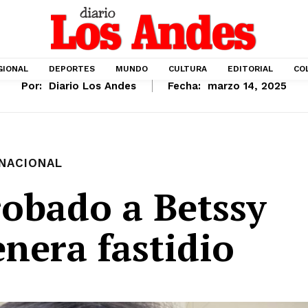
GIONAL
DEPORTES
MUNDO
CULTURA
EDITORIAL
CO
Por:
Diario Los Andes
Fecha:
marzo 14, 2025
NACIONAL
robado a Betssy
nera fastidio