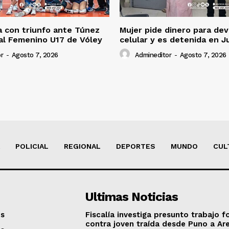
 con triunfo ante Túnez
Mujer pide dinero para dev
al Femenino U17 de Vóley
celular y es detenida en J
r
-
Agosto 7, 2026
Admineditor
-
Agosto 7, 2026
POLICIAL
REGIONAL
DEPORTES
MUNDO
CUL
Ultimas Noticias
os
Fiscalía investiga presunto trabajo f
contra joven traída desde Puno a Ar