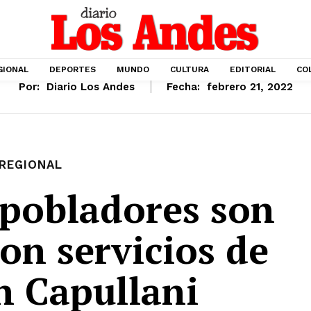
GIONAL
DEPORTES
MUNDO
CULTURA
EDITORIAL
CO
Por:
Diario Los Andes
Fecha:
febrero 21, 2022
REGIONAL
 pobladores son
on servicios de
n Capullani