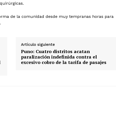
quirúrgicas.
aforma de la comunidad desde muy tempranas horas para
.
Diario los Andes
Artículo siguiente
Nosotros
Puno: Cuatro distritos acatan
Contacto
paralización indefinida contra el
Prensa
l
excesivo cobro de la tarifa de pasajes
ETE