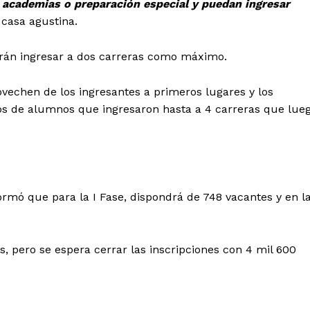
 academias o preparación especial y puedan ingresar
a casa agustina.
drán ingresar a dos carreras como máximo.
vechen de los ingresantes a primeros lugares y los
os de alumnos que ingresaron hasta a 4 carreras que lue
Diario los Andes
rmó que para la I Fase, dispondrá de 748 vacantes y en l
Nosotros
Contacto
Prensa
s, pero se espera cerrar las inscripciones con 4 mil 600
ETE