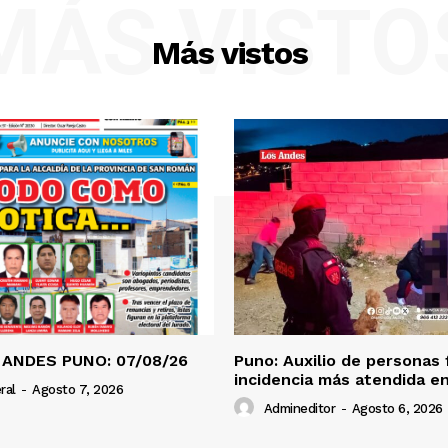
MÁS VISTO
Más vistos
 ANDES PUNO: 07/08/26
Puno: Auxilio de personas 
incidencia más atendida en
ral
-
Agosto 7, 2026
Admineditor
-
Agosto 6, 2026