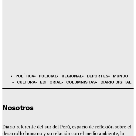
Pasacalle de las » Luces de la Candelaria» reunirá a
48 delegaciones
Admineditor
-
Agosto 5, 2026
Renuncia de candidato en Paucarpata deja el camino
libre a Marco Antonio Anco para una reelección
encubierta
Admineditor
-
Agosto 5, 2026
POLÍTICA
POLICIAL
REGIONAL
DEPORTES
MUNDO
CULTURA
EDITORIAL
COLUMNISTAS
DIARIO DIGITAL
Nosotros
Diario referente del sur del Perú, espacio de reflexión sobre el
desarrollo humano y su relación con el medio ambiente, la