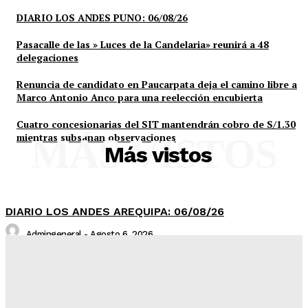
DIARIO LOS ANDES PUNO: 06/08/26
Pasacalle de las » Luces de la Candelaria» reunirá a 48
delegaciones
Renuncia de candidato en Paucarpata deja el camino libre a
Marco Antonio Anco para una reelección encubierta
Cuatro concesionarias del SIT mantendrán cobro de S/1.30
mientras subsanan observaciones
MÁS VISTOS
Más vistos
DIARIO LOS ANDES AREQUIPA: 06/08/26
Admingeneral
-
Agosto 6, 2026
DIARIO LOS ANDES PUNO: 06/08/26
Admingeneral
-
Agosto 6, 2026