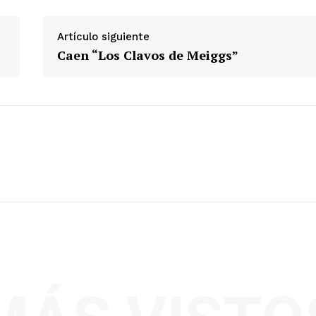
Diario los Andes
Artículo siguiente
Caen “Los Clavos de Meiggs”
Nosotros
Contacto
Prensa
ETE