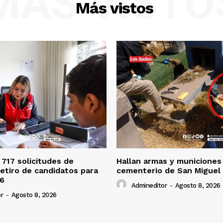
MÁS VISTO
Más vistos
 717 solicitudes de
Hallan armas y municiones
retiro de candidatos para
cementerio de San Miguel
26
Admineditor
-
Agosto 8, 2026
r
-
Agosto 8, 2026