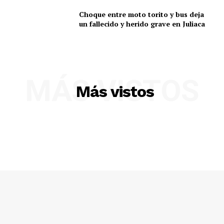
Choque entre moto torito y bus deja
un fallecido y herido grave en Juliaca
MÁS VISTOS
Más vistos
SUSCRIBETE
Diario los Andes
Nosotros
Contacto
Prensa