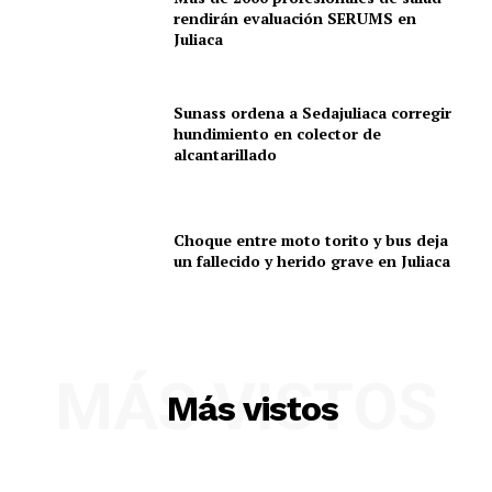
rendirán evaluación SERUMS en
Juliaca
Sunass ordena a Sedajuliaca corregir
hundimiento en colector de
alcantarillado
Choque entre moto torito y bus deja
un fallecido y herido grave en Juliaca
SUSCRIBETE
MÁS VISTOS
Más vistos
Diario los Andes