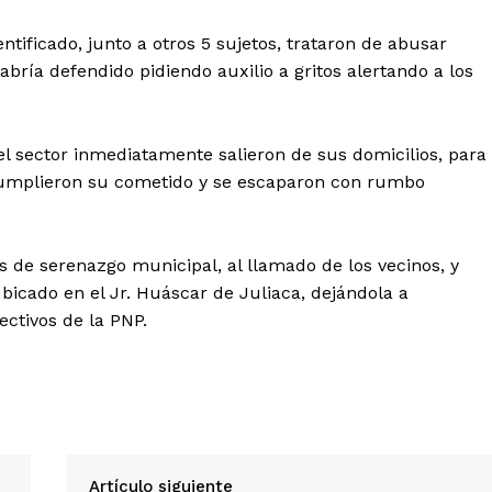
tificado, junto a otros 5 sujetos, trataron de abusar
bría defendido pidiendo auxilio a gritos alertando a los
el sector inmediatamente salieron de sus domicilios, para
o cumplieron su cometido y se escaparon con rumbo
Diario los Andes
s de serenazgo municipal, al llamado de los vecinos, y
bicado en el Jr. Huáscar de Juliaca, dejándola a
Nosotros
ectivos de la PNP.
Contacto
Prensa
ETE
Artículo siguiente