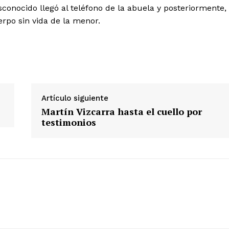
nocido llegó al teléfono de la abuela y posteriormente,
erpo sin vida de la menor.
Diario los Andes
Nosotros
Contacto
Artículo siguiente
Martín Vizcarra hasta el cuello por
Prensa
testimonios
ETE