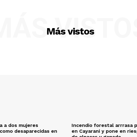
MÁS VISTO
Más vistos
ca a dos mujeres
Incendio forestal arrrasa 
 como desaparecidas en
en Cayarani y pone en rie
de alpacas y ganado