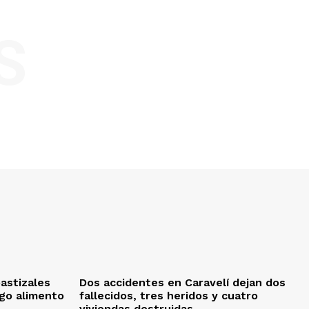
S
pastizales
Dos accidentes en Caravelí dejan dos
sgo alimento
fallecidos, tres heridos y cuatro
viviendas destruidas