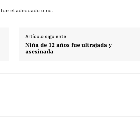
 fue el adecuado o no.
Diario los Andes
Artículo siguiente
Niña de 12 años fue ultrajada y
Nosotros
asesinada
Contacto
Prensa
ETE