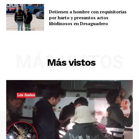
Detienen a hombre con requisitorias
por hurto y presuntos actos
libidinosos en Desaguadero
MÁS VISTOS
Más vistos
SUSCRIBETE
Diario los Andes
Nosotros
Contacto